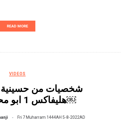
READ MORE
VIDEOS
شخصيات من حسينية ال
هليفاكس 1 ابو محمد البلادي￼
anji
Fri 7 Muharram 1444AH 5-8-2022AD