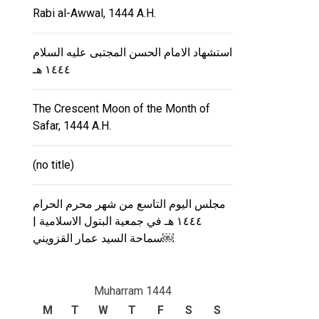
Rabi al-Awwal, 1444 A.H.
استشهاد الامام الحسن المجتبى عليه السلام
١٤٤٤ هـ
The Crescent Moon of the Month of
Safar, 1444 A.H.
(no title)
مجلس اليوم التاسع من شهر محرم الحرام
١٤٤٤ هـ في جمعية البتول الاسلامية |
سماحة السيد عمار القزويني￼
Muharram 1444
M
T
W
T
F
S
S