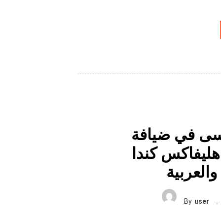
ى في ضيافة
 هليفاكس كندا
By
user