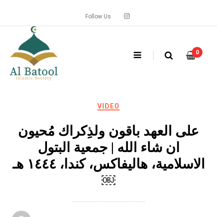
Skip
to
Follow Us
content
0
VIDEO
على العهد باقون ولذِكراك مُحيون
ان شاء الله | جمعية البتول
الاسلامية، هاليفاكس، كندا، ١٤٤٤ هـ
￼